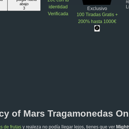
identidad
L
Exclusivo
3
Verificada
100
Tiradas Gratis
+
200%
hasta
1000€
cy of Mars Tragamonedas On
 de frutas
y realeza no podía llegar lejos, tienes que ver
Might