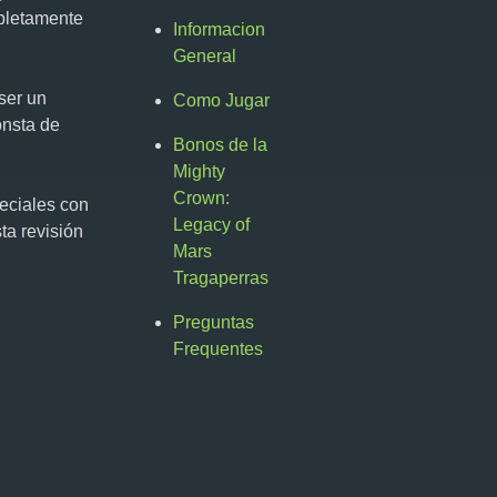
mpletamente
Informacion
General
ser un
Como Jugar
onsta de
Bonos de la
Mighty
Crown:
eciales con
Legacy of
sta revisión
Mars
Tragaperras
Preguntas
Frequentes