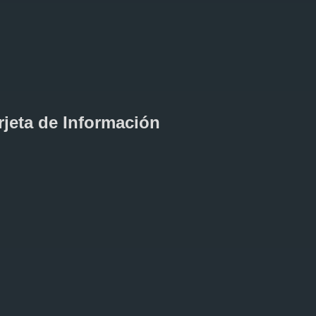
jeta de Información