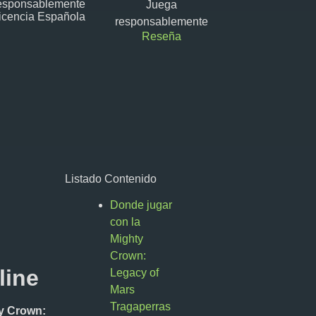
Juega
icencia Española
responsablemente
Reseña
Listado Contenido
Donde jugar
con la
Mighty
Crown:
line
Legacy of
Mars
Tragaperras
y Crown: