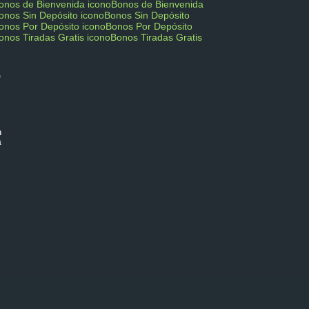
Bonos de Bienvenida
Bonos Sin Depósito
Bonos Por Depósito
Bonos Tiradas Gratis
s
n
a