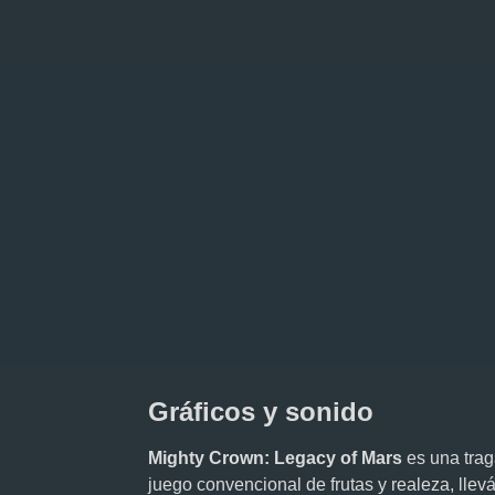
Gráficos y sonido
Mighty Crown: Legacy of Mars
es una trag
juego convencional de frutas y realeza, ll