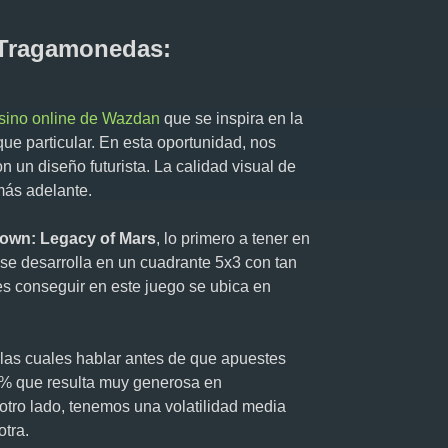
 Tragamonedas:
sino online de Wazdan
que se inspira en la
que particular. En esta oportunidad, nos
 un diseño futurista. La calidad visual de
más adelante.
rown: Legacy of Mars
, lo primero a tener en
e desarrolla en un cuadrante 5x3 con tan
s conseguir en este juego se ubica en
 las cuales hablar antes de que apuestes
% que resulta muy generosa en
otro lado, tenemos una volatilidad media
otra.