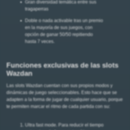
Gran diversidad temática entre sus
tragaperras
Doble o nada activable tras un premio
en la mayoría de sus juegos, con
opción de ganar 50/50 repitiendo
hasta 7 veces.
Funciones exclusivas de las slots
Wazdan
Las slots Wazdan cuentan con sus propios modos y
dinámicas de juego seleccionables. Esto hace que se
adapten a la forma de jugar de cualquier usuario, porque
te permiten marcar el ritmo de cada partida con su:
Ultra fast mode. Para reducir el tiempo