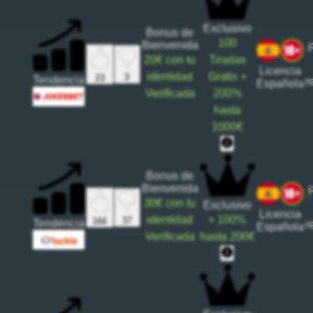
Exclusivo
Bonus de
100
Bienvenida
Tiradas
20€
con tu
Licencia
Gratis
+
identidad
3
23
Tendencia
r
Española
200%
Verificada
hasta
1000€
Bonus de
Bienvenida
30€
con tu
Exclusivo
Licencia
+
100%
identidad
37
166
Tendencia
r
Española
hasta
200€
Verificada