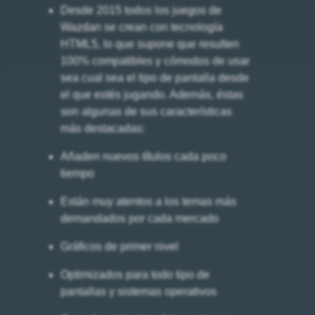
Desde 2015 todos los juegos de
Wazdan se crean con tecnología
HTML5, lo que supone que resulten
100% compatibles y cómodos de usar
sea cual sea el tipo de pantalla desde
el que estés jugando. Además, éstas
son algunas de sus características
más destacadas:
Añaden nuevos títulos cada poco
tiempo
Están muy atentos a los temas más
demandados por cada mercado
Gráficos de primer nivel
Optimizados para todo tipo de
pantallas y sistemas operativos