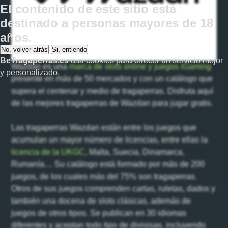
El contenido de este sitio está
destinado a personas
mayores de 18
años
.
No, volver atrás
Si, entiendo
BeTragaperras.es
usa cookies para ofrecer un servicio mejor
Wazdan es una
marca de slots online y juegos iGaming
y personalizado.
presente en más de 50 mercados y con un catálogo que
supera el centenar y medio de tragaperras. Disfruta aquí
de las mejores tragaperras de Wazdan para jugar gratis.
Las tragaperras Wazdan están entre los juegos que
acumulan un mayor número de licencias, entre ellas la
licencia de la UKGC
, Malta, Suecia, Dinamarca,
Rumanía… Su catálogo está formado por más de 200
juegos, de los cuales más del 75% son tragaperras.
Otros de sus juegos comprenden cartas, ruletas, dados y
también una docena de slots clásicas, además de
juegos de otros tipos. Se publican en 30 idiomas
diferentes y aceptan todo tipo de divisisas, incluyendo