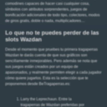
comodines capaces de hacer casi cualquier cosa,
símbolos con atributos sorprendentes, juegos de
bonificación adicionales de todo tipo, colectores, modos
de giros gratis, doble o nada, multiplicadores…
Lo que no te puedes perder de las
slots Wazdan
Desde el momento que pruebes tu primera tragaperras
Wazdan te darás cuenta de que sus gráficos son
sencillamente inmejorables. Pero además se nota que
sus juegos están creados por un equipo de
apasionados, y realmente permiten elegir a cada jugador
cómo quiere jugarlos. Esta es la selección que te
proponemos desde BeTragaperras.es:
Larry the Leprechaun. Entre la
tragaperras de Wazdan preferidas por