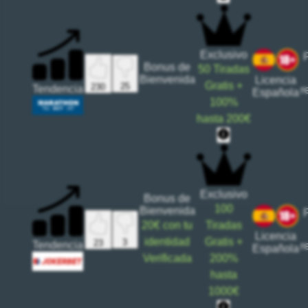
Exclusivo
Bonus de
50
Tiradas
Bienvenida
Licencia
Gratis
+
25
230
Tendencia
r
Española
100%
hasta
200€
Exclusivo
Bonus de
100
Bienvenida
Tiradas
20€
con tu
Licencia
Gratis
+
identidad
3
23
Tendencia
r
Española
200%
Verificada
hasta
1000€