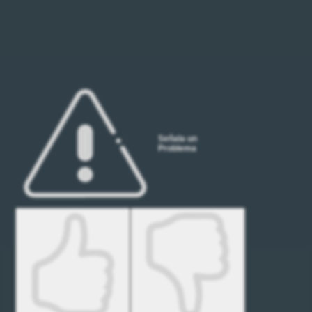
Señala un
Problema