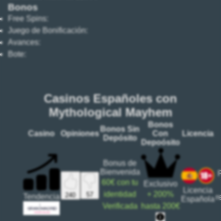
Bonos
Free Spins:
Juego de Bonificación:
Avances:
Bote:
Casinos Españoles con
Mythological Mayhem
Bonos
Bonos Sin
Casino
Opiniones
Con
Licencia
Depósito
Depoósito
Bonus de
Bienvenida
60€
con tu
Exclusivo
Licencia
+
200%
identidad
57
240
Tendencia
r
Española
hasta
200€
Verificada