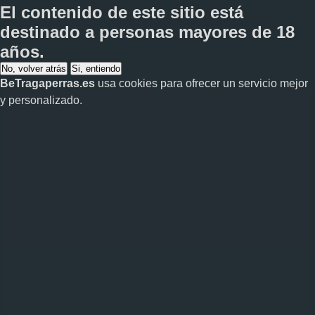
El contenido de este sitio está
destinado a personas
mayores de 18
años
.
No, volver atrás
Si, entiendo
BeTragaperras.es
usa cookies para ofrecer un servicio mejor
y personalizado.