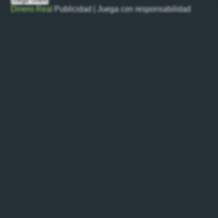
Juega Gratis
Dinero Real
Publicidad | Juega con responsabilidad