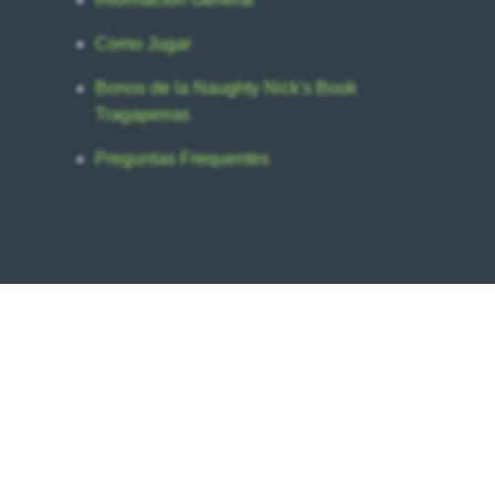
Como Jugar
Bonos de la Naughty Nick's Book
Tragaperras
Preguntas Frequentes
Naughty Nick's Book
Tragamonedas: Informacion
General