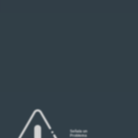
Señala un
Problema