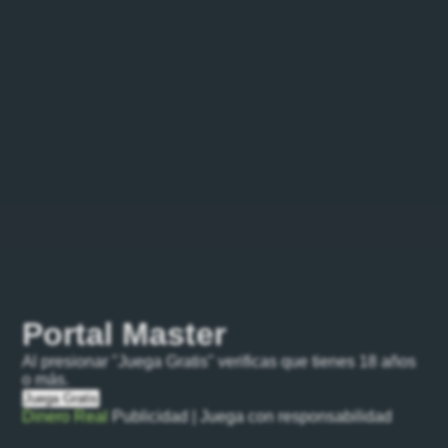
Portal Master
Al presionar "Juega Gratis" verificas que tienes 18 años
o más.
Juega Gratis
Dinero Real
Publicidad | Juega con responsabilidad