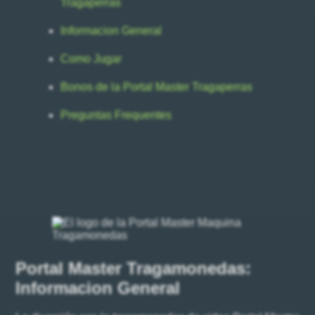
Tragaperras
Informacion General
Como Jugar
Bonos de la Portal Master Tragaperras
Preguntas Frequentes
Portal Master Tragamonedas:
Informacion General