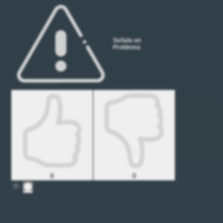
Señala un
Problema
6
0