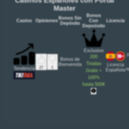
Casinos Españoles con Portal
Master
Bonos
Bonos Sin
Casino
Opiniones
Con
Licencia
Depósito
Depoósito
Exclusivo
200
Bonus de
Tiradas
Bienvenida
Licencia
1
27
Tendencia
r
Española
Gratis
+
100%
hasta
500€