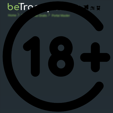
Home
Tragaperras Gratis
Portal Master