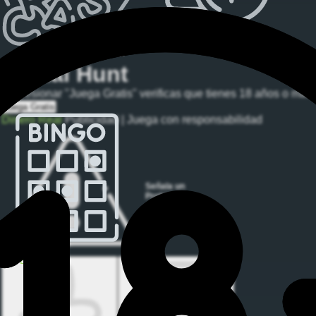
Casino Dinero Real
Primal Hunt
Al presionar "Juega Gratis" verificas que tienes 18 años o más.
rash
Juega Gratis
Dinero Real
Publicidad | Juega con responsabilidad
Señala un
Problema
ideo Bingo