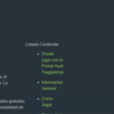
Listado Contenido
Donde
jugar con la
Primal Hunt
Tragaperras
, el
Informacion
o. La
General
Como
das gratuitas
Jugar
 modalidad de