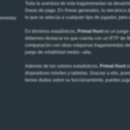
Toda la aventura de esta tragamonedas se desarrol
líneas de pago. En líneas generales, la mecánica 
lo que se adecúa a cualquier tipo de jugador, pero
En términos estadísticos,
Primal Hunt
es un juego 
debemos destacar es que cuenta con un RTP de 96
comparación con otras máquinas tragamonedas del
juego de volatilidad media –alta.
Además de los valores estadísticos,
Primal Hunt
e
dispositivos móviles y tabletas. Gracias a ello, pue
tienes dudas sobre su funcionamiento, puedes juga