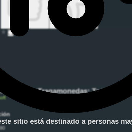
2
0
nt Maquina Tragamonedas: Tarjeta de I
oft
ción
este sitio está destinado a personas
may
80