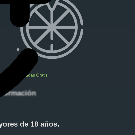
Bonos Tiradas Gratis
nformación
ores de 18 años
.