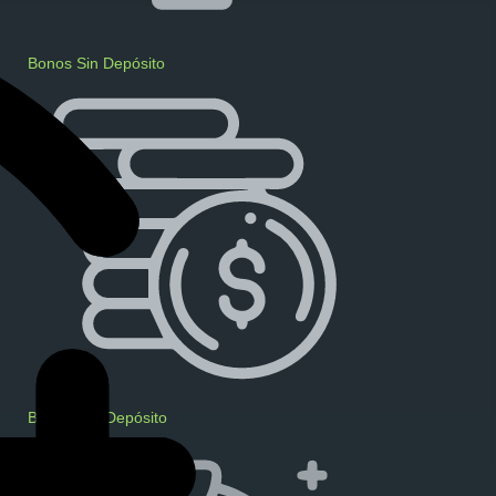
Bonos Sin Depósito
Bonos Por Depósito