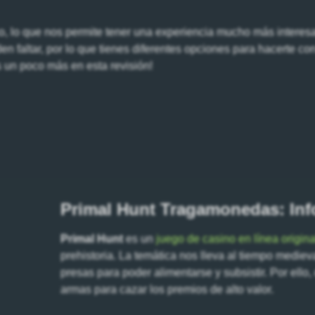
o, lo que nos permite tener una experiencia mucho más interes
n faltar, por lo que tienes diferentes opciones para hacerte co
 un poco más en esta revisión!
Primal Hunt Tragamonedas: Inf
Primal Hunt
es un
juego de casino en línea origina
prehistoria. La temática nos lleva al tiempo medi
presas para poder alimentarse y subsistir. Por ello
armas para cazar los premios de alto valor.