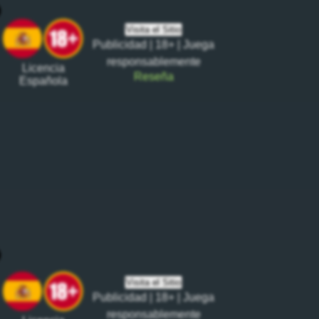
Visita el Sitio
Publicidad | 18+ | Juega
responsablemente
Licencia
Reseña
Española
Visita el Sitio
Publicidad | 18+ | Juega
responsablemente