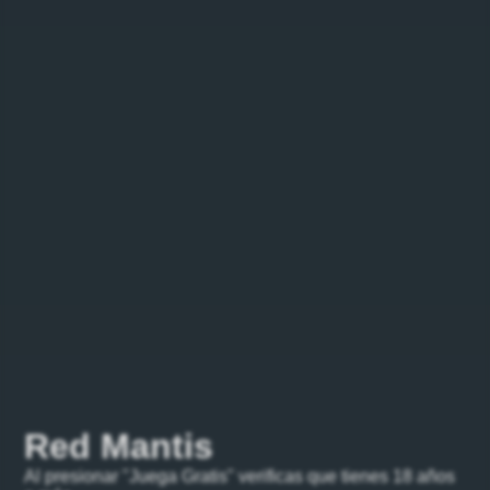
Red Mantis
Al presionar "Juega Gratis" verificas que tienes 18 años