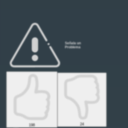
Señala un
Problema
24
198