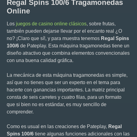
Regal Spins 100/6 Tragamonedas
Online
Los
juegos de casino online clásicos
, sobre frutas,
también pueden dejarse llevar por el encanto real ¿O
no? ¡Claro que sí!, y para muestra tenemos
Regal Spins
100/6
de Pateplay. Esta máquina tragamonedas tiene un
diseño atractivo que combina elementos convencionales
con una buena calidad gráfica.
La mecánica de esta máquina tragamonedas es simple,
así que no tienes que ser un experto en el tema para
hacerte con ganancias importantes. La matriz principal
consta de seis carretes y cuatro filas, para un formato
que si bien no es estándar, es muy sencillo de
comprender.
Como es usual en las creaciones de Pateplay,
Regal
Spins 100/6
tiene algunas funciones adicionales con las