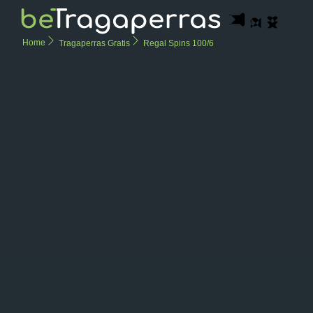
Home
Tragaperras Gratis
Regal Spins 100/6