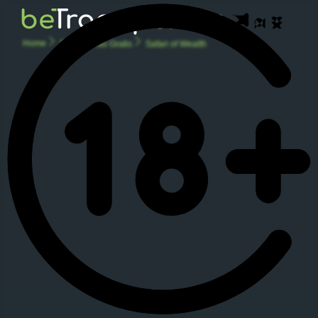
Home
Tragaperras Gratis
Safari of Wealth