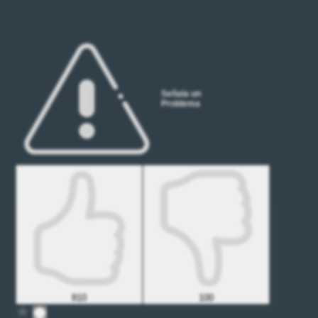
Señala un
Problema
810
100