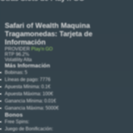
Safari of Wealth Maquina
Tragamonedas: Tarjeta de
Información
PROVIDER
Play'n GO
RTP
96.2%
Volatility
Alta
Más Información
Bobinas:
5
Líneas de pago:
7776
Apuesta Mínima:
0.1€
Apuesta Máxima:
100€
Ganancia Mínima:
0.01€
Ganancia Máxima:
5000€
Bonos
Free Spins:
Juego de Bonificación: