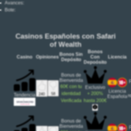
Avances:
Bote:
Casinos Españoles con Safari
of Wealth
Bonos
Bonos Sin
Casino
Opiniones
Con
Licencia
Depósito
Depoósito
Bonus de
Bienvenida
60€
con tu
Exclusivo
Licencia
+
200%
identidad
58
240
Tendencia
r
Española
hasta
200€
Verificada
Bonus de
Bienvenida