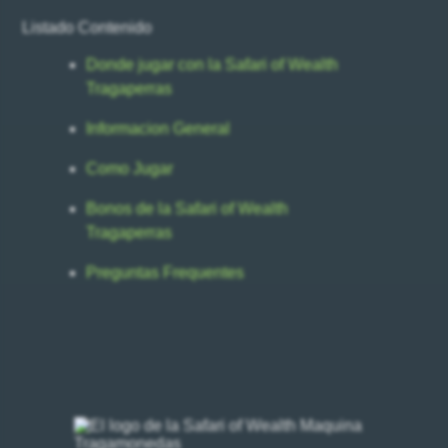
Listado Contenido
Donde jugar con la Safari of Wealth
Tragaperras
Informacion General
Como Jugar
Bonos de la Safari of Wealth
Tragaperras
Preguntas Frequentes