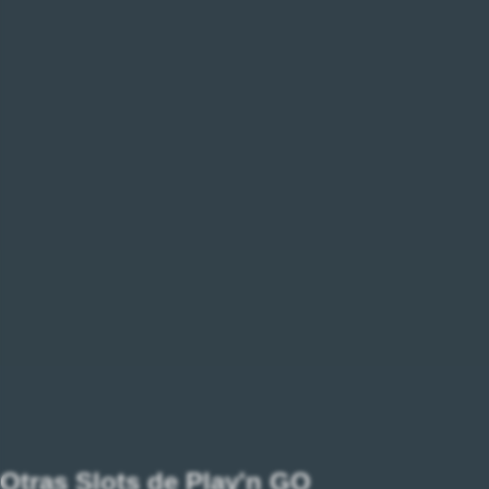
Otras Slots de Play'n GO