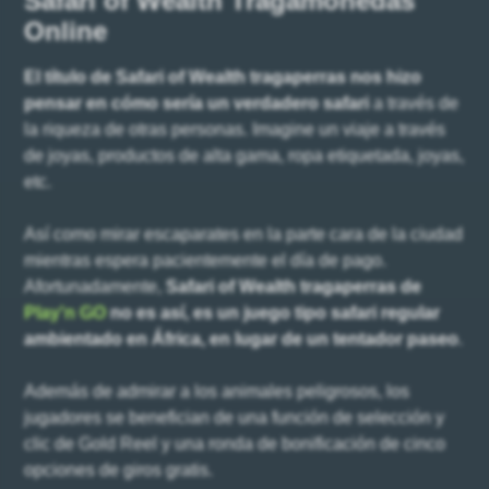
Safari of Wealth Tragamonedas
Online
El título de Safari of Wealth tragaperras nos hizo
pensar en cómo sería un verdadero safari
a través de
la riqueza de otras personas. Imagine un viaje a través
de joyas, productos de alta gama, ropa etiquetada, joyas,
etc.
Así como mirar escaparates en la parte cara de la ciudad
mientras espera pacientemente el día de pago.
Afortunadamente,
Safari of Wealth tragaperras de
Play'n GO
no es así, es un juego tipo safari regular
ambientado en África, en lugar de un tentador paseo
.
Además de admirar a los animales peligrosos, los
jugadores se benefician de una función de selección y
clic de Gold Reel y una ronda de bonificación de cinco
opciones de giros gratis.