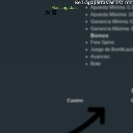
Líneas de pago:
10
BeTragaperras.es
usa cook
Apuesta Mínima:
0.
Mas Jugadas
Apuesta Máxima:
1
Ganancia Mínima:
0
Ganancia Máxima:
Bonos
Free Spins:
Juego de Bonificaci
Avances:
Bote:
Casino