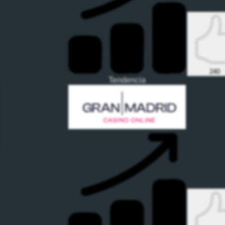
240
Tendencia