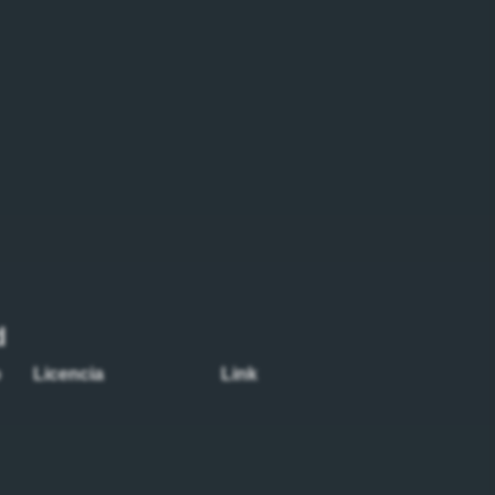
d
o
Licencia
Link