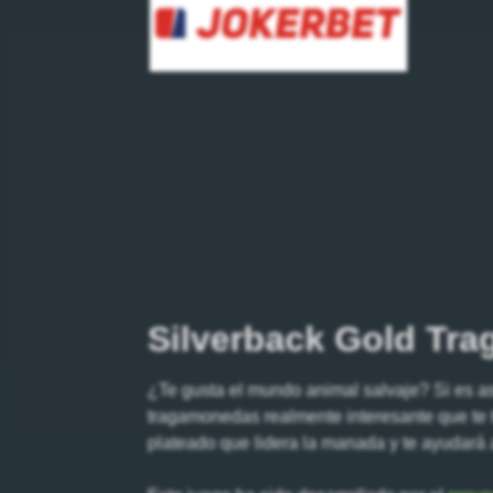
Silverback Gold Tr
¿Te gusta el mundo animal salvaje? Si es a
tragamonedas realmente interesante que te tr
plateado que lidera la manada y te ayudará