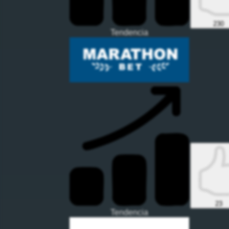
230
Tendencia
23
Tendencia