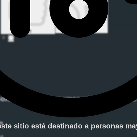
98
673
Gold Maquina Tragamonedas: Tarjeta de
n
este sitio está destinado a personas
may