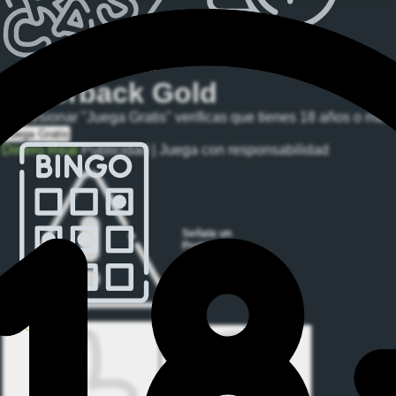
Casino Dinero Real
Silverback Gold
Al presionar "Juega Gratis" verificas que tienes 18 años o más.
rash
Juega Gratis
Dinero Real
Publicidad | Juega con responsabilidad
Señala un
Problema
ideo Bingo