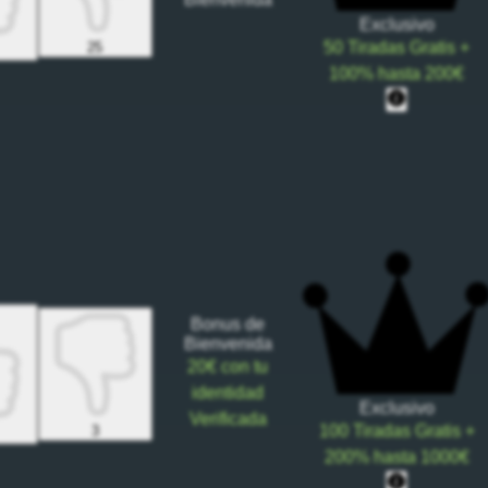
Exclusivo
50
Tiradas Gratis
+
25
100%
hasta
200€
Bonus de
Bienvenida
20€
con tu
identidad
Exclusivo
Verificada
100
Tiradas Gratis
+
3
200%
hasta
1000€