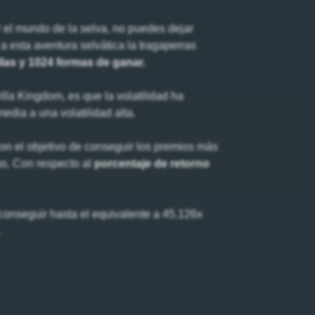
r el mundo de la selva, no puedes dejar
 a esta aventura selvática la tragaperras
filas y 1024 formas de ganar.
illa Kingdom, es que la volatilidad ha
edia a una volatilidad alta.
on el objetivo de conseguir los premios más
s. Con respecto al
porcentaje de retorno
conseguir hasta el equivalente a 45.126x
.