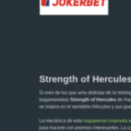
Strength of Hercul
Si eres de los que ama disfrutar de la mitol
tragamonedas
Strength of Hercules
de Hac
se inspira en el semidiós Hércules y sus g
La mecánica de esta
tragaperras inspirada e
para hacerte con premios interesantes. La cua