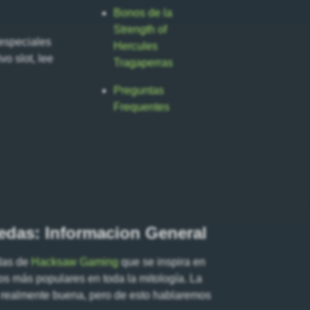
Bonos de la
Strength of
 especiales
Hercules
vo slot, lee
Tragaperras
Preguntas
Frequentes
edas: Informacion General
das de
Hacksaw Gaming
que se inspira en
os más populares en toda la mitología. La
es realmente buena, pero de esto hablaremos