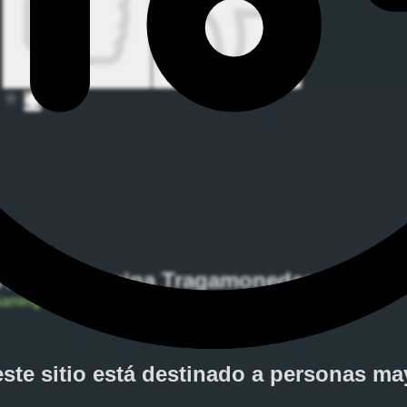
2
1
rcules Maquina Tragamonedas: Tarjeta
aming
este sitio está destinado a personas
may