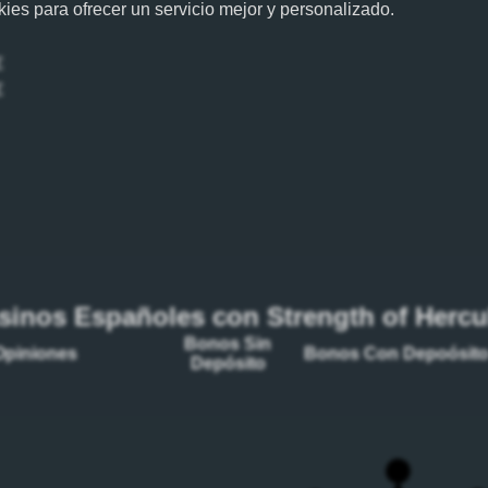
ies para ofrecer un servicio mejor y personalizado.
€
€
sinos Españoles con Strength of Hercu
Bonos Sin
Opiniones
Bonos Con Depoósit
Depósito