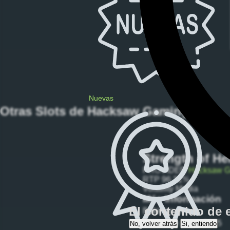
Nuevas
Otras Slots de Hacksaw Gaming
Strength of He
PROVIDER
Hacksaw G
RTP
96.31%
Volatility
Media
Más Información
El contenido de 
Bobinas:
5
Líneas de pago:
3125
No, volver atrás
Si, entiendo