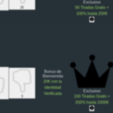
Exclusivo
50
Tiradas Gratis
+
25
100%
hasta
200€
Bonus de
Bienvenida
20€
con tu
identidad
Exclusivo
Verificada
100
Tiradas Gratis
+
3
200%
hasta
1000€