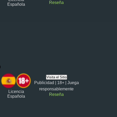
Reseña
Española
Visita el Sitio
Publicidad | 18+ | Juega
responsablemente
Licencia
Reseña
Española