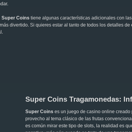
ndar.
,
Super Coins
tiene algunas características adicionales con l
más divertido. Si quieres estar al tanto de todos los detalles d
l.
Super Coins Tragamonedas: In
Super Coins
es un juego de casino online creado
provecho al tema clásico de las frutas convencion
es común mirar este tipo de slots, la realidad es 