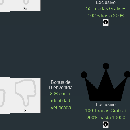
Exclusivo
50
Tiradas Gratis
+
25
100%
hasta
200€
Bonus de
Bienvenida
20€
con tu
identidad
Exclusivo
Verificada
100
Tiradas Gratis
+
3
200%
hasta
1000€