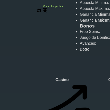
Apuesta Mínima:
Mas Jugadas
Apuesta Máxima:
Ganancia Mínima
Ganancia Máxim
Bonos
Free Spins:
Juego de Bonific
Avances:
Bote:
Casino