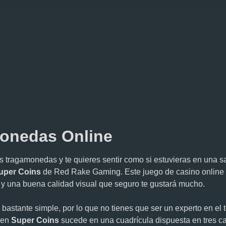
onedas Online
nas tragamonedas y te quieres sentir como si estuvieras en una s
uper Coins
de Red Rake Gaming. Este juego de casino online 
 y una buena calidad visual que seguro te gustará mucho.
 bastante simple, por lo que no tienes que ser un experto en el
 en
Super Coins
sucede en una cuadrícula dispuesta en tres car