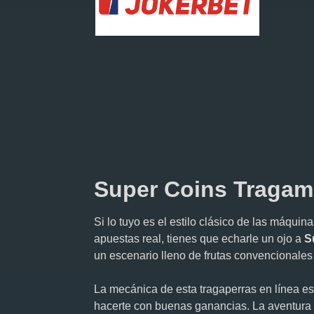
Super Coins Tragam
Si lo tuyo es el estilo clásico de las máqui
apuestas real, tienes que echarle un ojo a
S
un escenario lleno de frutas convencionales
La mecánica de esta tragaperras en línea es
hacerte con buenas ganancias. La aventura