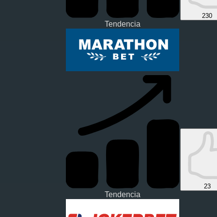
230
Tendencia
23
Tendencia