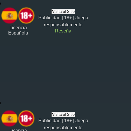
Visita el Sitio
Publicidad | 18+ | Juega
responsablemente
Licencia
Reseña
Española
Visita el Sitio
Publicidad | 18+ | Juega
responsablemente
Licencia