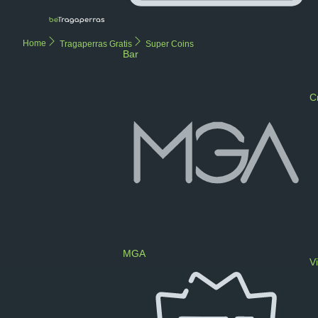
Home
Tragaperras Gratis
Super Coins
Bar
C
MGA
V