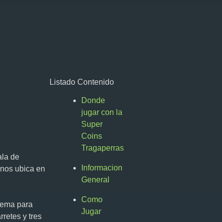
Listado Contenido
Donde
jugar con la
Super
Coins
Tragaperras
ala de
Informacion
nos ubica en
General
Como
 tema para
Jugar
retes y tres