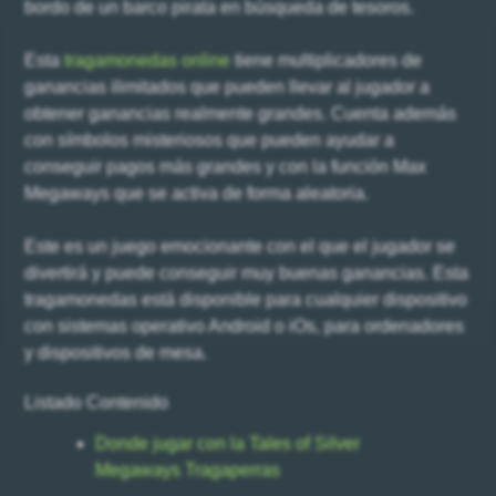
bordo de un barco pirata en búsqueda de tesoros.
Esta
tragamonedas online
tiene multiplicadores de
ganancias ilimitados que pueden llevar al jugador a
obtener ganancias realmente grandes. Cuenta además
con símbolos misteriosos que pueden ayudar a
conseguir pagos más grandes y con la función Max
Megaways que se activa de forma aleatoria.
Este es un juego emocionante con el que el jugador se
divertirá y puede conseguir muy buenas ganancias. Esta
tragamonedas está disponible para cualquier dispositivo
con sistemas operativo Android o iOs, para ordenadores
y dispositivos de mesa.
Listado Contenido
Donde jugar con la Tales of Silver
Megaways Tragaperras