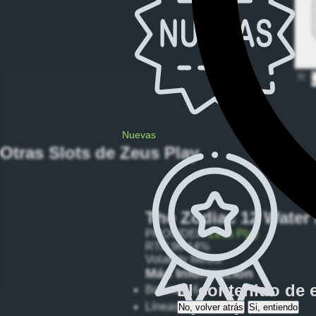
Nuevas
Otras Slots de Zeus Play
The Zodiac 12 Water
PROVIDER
Zeus Play
RTP
96.14%
Volatility
Media
Más Información
El contenido de 
Bobinas:
6
Líneas de pago:
30
No, volver atrás
Si, entiendo