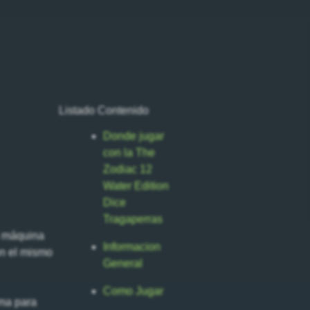
Listado Contenido
Donde jugar
con la The
Zodiac 12
Water Edition
Dice
Tragaperras
a máquina
Informacion
on el mismo
General
Como Jugar
ema para