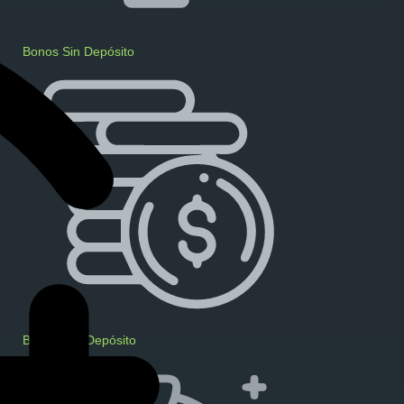
Bonos Sin Depósito
ce
Bonos Por Depósito