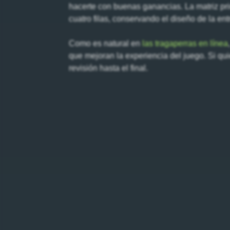
hacerte con buenas ganancias. La matriz pr
cuatro filas, conservando el diseño de la ent
Como es natural en
las tragaperras en línea
que mejoran la experiencia del juego. Si qui
revisión hasta el final.