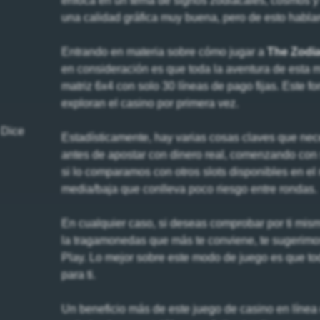
enfoca en un tema de signos zodiacales, cosmos y 
una calidad gráfica muy buena, pero de esto habla
Entrando en materia sobre cómo jugar a
The Zodia
en consideración es que toda la aventura de esta
matriz 6x4 con solo 30 líneas de pago fijas. Este f
exploran el casino por primera vez.
Estadísticamente, hay varias cosas claves que nece
antes de apostar con dinero real, comenzando co
si lo comparamos con otros slots disponibles en el
media/baja que conlleva poco riesgo entre rondas.
En cualquier caso, si deseas comprobar por ti mis
la tragamonedas que más te conviene, te sugerimos
Play. Lo mejor sobre este modo de juego es que to
para ti.
Un beneficio más de este juego de casino en línea 