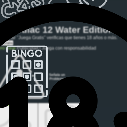
Casino Dinero Real
he Zodiac 12 Water Edition Di
resionar "Juega Gratis" verificas que tienes 18 años o más.
rash
a Gratis
ero Real
Publicidad | Juega con responsabilidad
Señala un
Problema
ideo Bingo