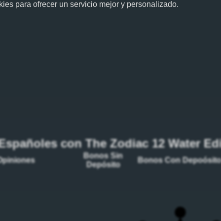
ies para ofrecer un servicio mejor y personalizado.
Españoles con The Zodiac 12 Water Edi
Bonos Sin
Opiniones
Bonos Con Depoósit
Depósito