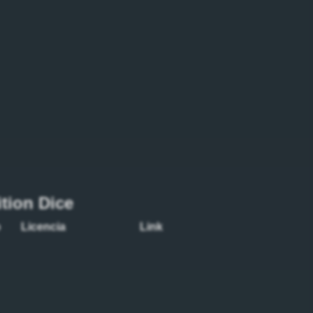
tion Dice
o
Licencia
Link