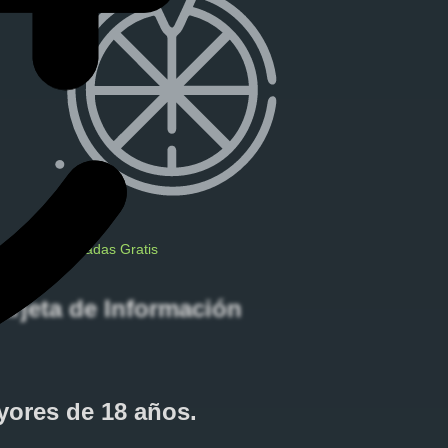
Bonos Tiradas Gratis
rjeta de Información
ores de 18 años
.