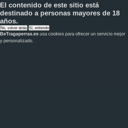
El contenido de este sitio está
destinado a personas
mayores de 18
años
.
No, volver atrás
Si, entiendo
BeTragaperras.es
usa cookies para ofrecer un servicio mejor
y personalizado.