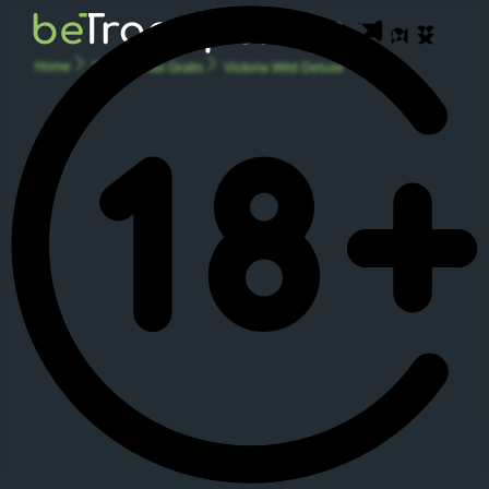
Home
Tragaperras Gratis
Victoria Wild Deluxe