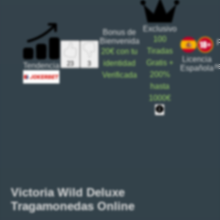
Exclusivo
Bonus de
100
Bienvenida
Tiradas
20€
con tu
Licencia
Gratis
+
identidad
3
23
Tendencia
r
Española
200%
Verificada
hasta
1000€
Victoria Wild Deluxe
Tragamonedas Online