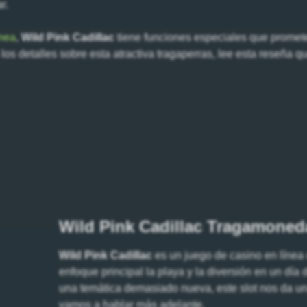
r.
ínea
,
Wild Pink Cadillac
tiene funciones especiales que promet
 los detalles sobre esta atractiva tragaperras, lee esta reseña
Wild Pink Cadillac Tragamoned
Wild Pink Cadillac
es un juego de casino en línea
enfoque principal la playa y la diversión en un día
una temática demasiado nueva, este slot nos da un
vamos a hablar más adelante.