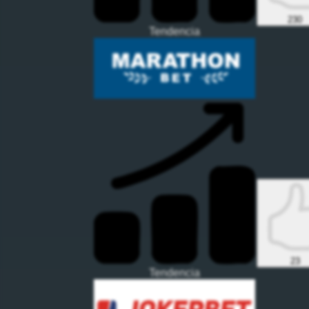
230
Tendencia
23
Tendencia