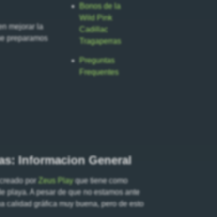
Bonos de la
Wild Pink
en mejorar la
Cadillac
 que preparamos
Tragaperras
Preguntas
Frequentes
as: Informacion General
 creado por
Zeus Play
que tiene como
 de playa. A pesar de que no estamos ante
a calidad gráfica muy buena, pero de esto