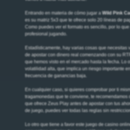
Entrando en materia de cómo jugar a
Wild Pink Ca
es su matriz 5x3 que te ofrece solo 20 líneas de 
Como puedes ver el formato es sencillo, por lo que
profesional jugando.
Estadísticamente, hay varias cosas que necesitas v
de apostar con dinero real comenzando con su RTP
que hemos visto en el mercado hasta la fecha. Lo 
volatilidad alta, que implica un riesgo importante 
frecuencia de ganancias baja.
En cualquier caso, si quieres comprobar por ti mis
tragamonedas que te conviene, te recomendamos da
que ofrece Zeus Play antes de apostar con tus aho
de juego, puedes ver todas las reglas sin restriccio
Lo otro que tiene a favor este juego de casino onlin