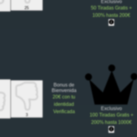
Exclusivo
50
Tiradas Gratis
+
25
100%
hasta
200€
Bonus de
Bienvenida
20€
con tu
identidad
Exclusivo
Verificada
100
Tiradas Gratis
+
3
200%
hasta
1000€