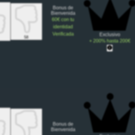
Bonus de
Bienvenida
60€
con tu
identidad
Verificada
Exclusivo
58
+
200%
hasta
200€
Bonus de
Bienvenida