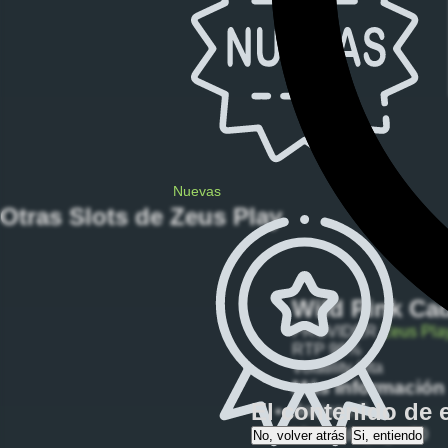
Nuevas
Otras Slots de Zeus Play
Wild Pink Ca
PROVIDER
Zeus Pla
RTP
98%
Volatility
Alta
Más Información
El contenido de 
Bobinas:
5
Líneas de pago:
20
No, volver atrás
Si, entiendo