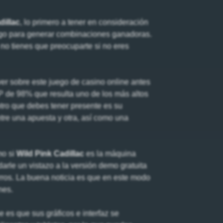
dillac
, lo primero a tener en consideración
pago para generar combinaciones ganadoras.
 no tienes que preocuparte si no eres
er sobre este juego de casino online antes
 de 98% que resulta uno de los más altos
otro que debes tener presente es su
entre una apuesta y otra, así como una
mo si
Wild Pink Cadillac
es la máquina
rle un vistazo a la versión demo gratuita
rros. La buena noticia es que en este modo
nes.
e es que sus gráficos e interfaz se