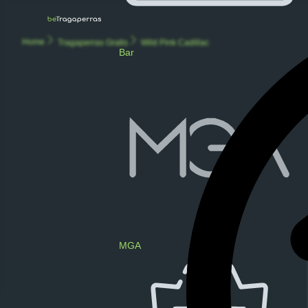
Home
Tragaperras Gratis
Wild Pink Cadillac
Bar
C
MGA
V