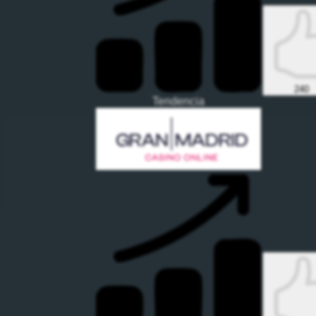
240
Tendencia