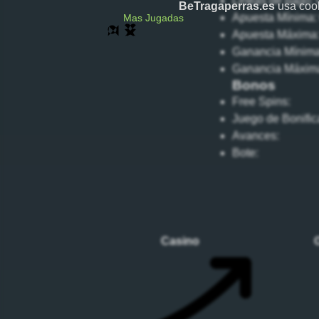
Líneas de pago:
BeTragaperras.es
usa cook
Apuesta Mínima:
Mas Jugadas
Apuesta Máxima
Ganancia Mínima
Ganancia Máxim
Bonos
Free Spins:
Juego de Bonific
Avances:
Bote:
Casino