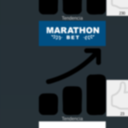
230
Tendencia
23
Tendencia