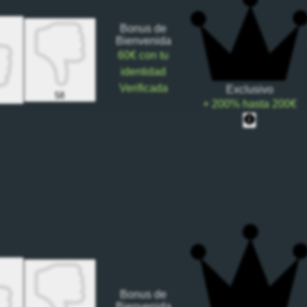
Bonus de
Bienvenida
60€
con tu
identidad
Verificada
Exclusivo
58
+
200%
hasta
200€
Bonus de
Bienvenida