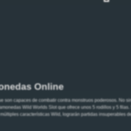
onedas Online
ue son capaces de combatir contra monstruos poderosos. No sin
agamonedas Wild Worlds Slot que ofrece unos 5 rodillos y 5 filas.
n múltiples características Wild, lograrán partidas insuperables 