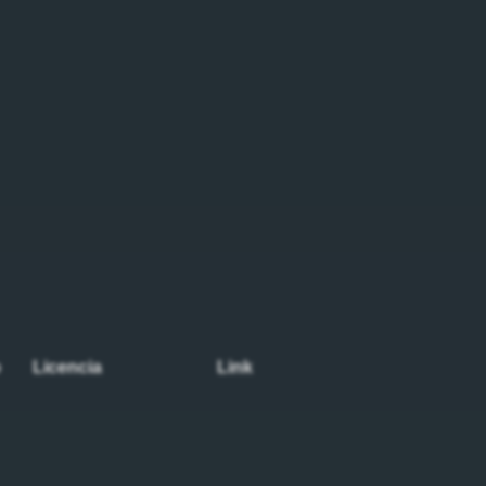
o
Licencia
Link