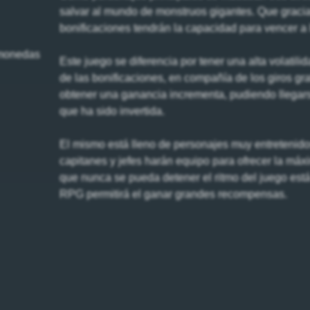
salvar al mundo de monstruos gigantes. Que gracia
bonificaciones tendrán la capacidad para vencer a
Este juego se diferencia por tener una alta volatili
de las bonificaciones, en compañía de los giros gra
obtener una ganancia incrementa, pudiendo llegar
que ha sido invertida.
El mismo está lleno de personajes muy entretenid
capitanes y jefes harán equipo para ofrecer la má
que nunca se pueda detener el ritmo del juego está 
RPG permitirá el ganar grandes recompensas.