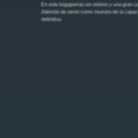
En esta tragaperras sin relleno y una gran c
Además de servir como muestra de la capaci
definitiva.