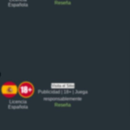
Reseña
Española
Visita el Sitio
Publicidad | 18+ | Juega
responsablemente
Licencia
Reseña
Española