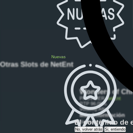
Nuevas
Otras Slots de NetEnt
Wonders of Chr
PROVIDER
NetEnt
RTP
96.06%
Volatility
Alta
Más Información
El contenido de 
Bobinas:
5
Líneas de pago:
20
No, volver atrás
Si, entiendo