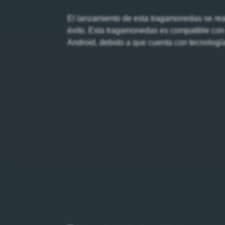
El lanzamiento de esta tragamonedas se rea
éxito. Esta tragamonedas es compatible con 
Android, debido a que cuenta con tecnolog