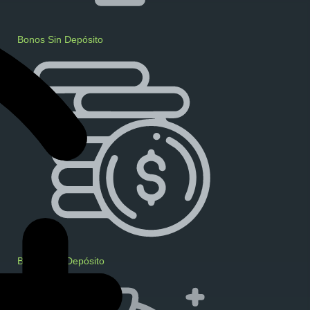
Bonos Sin Depósito
Bonos Por Depósito