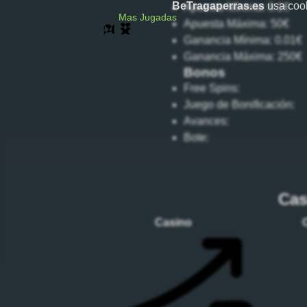
BeTragaperras.es
usa cook
Apuesta Mínima:
0.1€
Mas Jugadas
Apuesta Máxima:
50€
Ganancia Mínima:
0.01€
Ganancia Máxima:
250€
Bonos
Free Spins:
Juego de Bonificación:
Avances:
Bote:
Cas
Casino