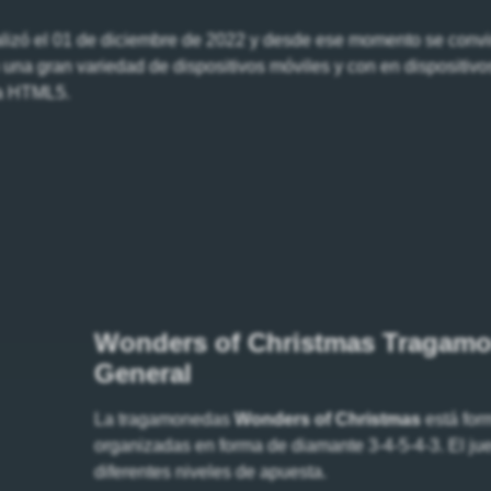
lizó el 01 de diciembre de 2022 y desde ese momento se convir
una gran variedad de dispositivos móviles y con en dispositivo
ía HTML5.
Wonders of Christmas Tragamo
General
La tragamonedas
Wonders of Christmas
está form
organizadas en forma de diamante 3-4-5-4-3. El jue
diferentes niveles de apuesta.