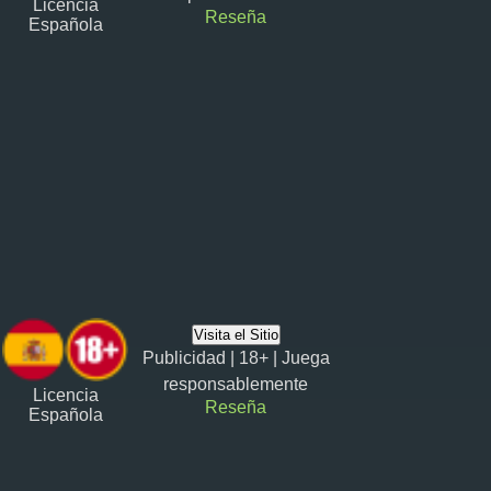
Licencia
Reseña
Española
Visita el Sitio
Publicidad | 18+ | Juega
responsablemente
Licencia
Reseña
Española