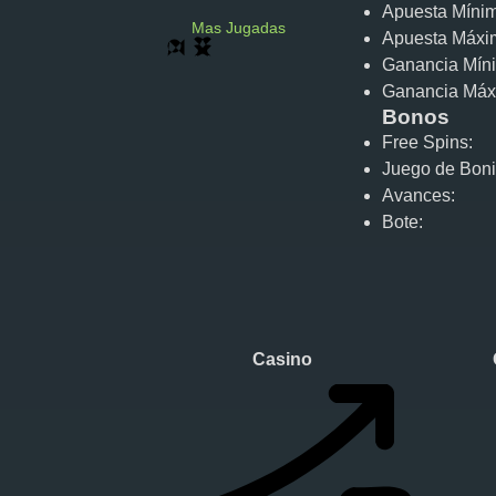
Apuesta Mínim
Mas Jugadas
Apuesta Máxi
Ganancia Mín
Ganancia Máx
Bonos
Free Spins:
Juego de Bonif
Avances:
Bote:
Casino