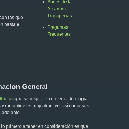
Bonos de la
Arcanum
Tragaperras
con las que
ón hasta el
Preguntas
Frequentes
acion General
tudios
que se inspira en un tema de magia
casino online es muy atractivo, así como sus
s adelante.
, lo primero a tener en consideración es que