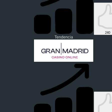
240
Tendencia