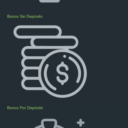
Bonos Sin Depósito
Bonos Por Depósito