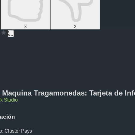
3
2
Maquina Tragamonedas: Tarjeta de In
lk Studio
ación
o:
Cluster Pays