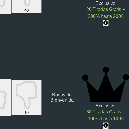
Exclusivo
20
Tiradas Gratis
+
48
200%
hasta
200€
Bonus de
Bienvenida
Exclusivo
30
Tiradas Gratis
+
19
100%
hasta
100€