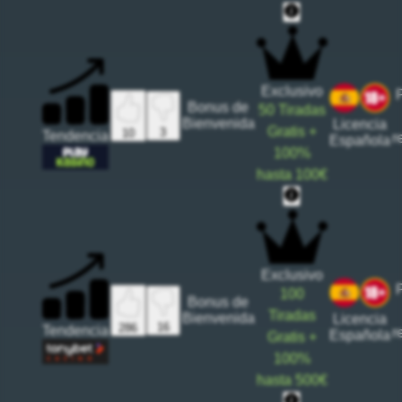
Exclusivo
Bonus de
50
Tiradas
Bienvenida
Licencia
Gratis
+
3
10
Tendencia
r
Española
100%
hasta
100€
Exclusivo
100
Bonus de
Tiradas
Bienvenida
Licencia
16
286
Tendencia
r
Española
Gratis
+
100%
hasta
500€