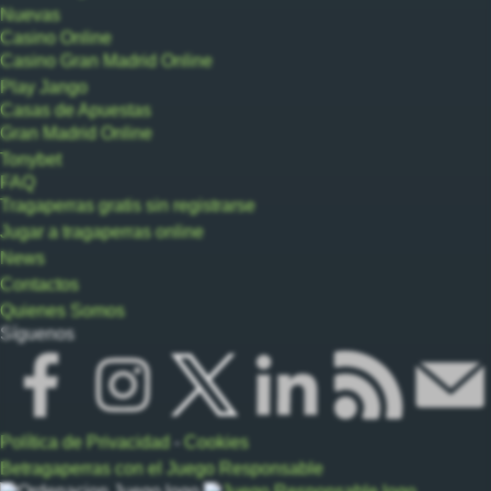
Nuevas
Casino Online
Casino Gran Madrid Online
Play Jango
Casas de Apuestas
Gran Madrid Online
Tonybet
FAQ
Tragaperras gratis sin registrarse
Jugar a tragaperras online
News
Contactos
Quienes Somos
Síguenos
Política de Privacidad
-
Cookies
Betragaperras con el Juego Responsable