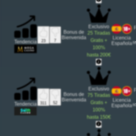
Exclusivo
Bonus de
25
Tiradas
Bienvenida
Licencia
Gratis
+
7
23
Tendencia
r
Española
100%
hasta
200€
Exclusivo
Bonus de
75
Tiradas
Bienvenida
Licencia
Gratis
+
52
311
Tendencia
r
Española
100%
hasta
150€