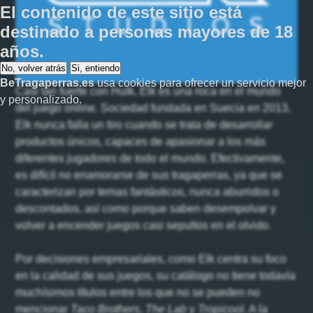
El contenido de este sitio está
destinado a personas
mayores de 18
años
.
No, volver atrás
Si, entiendo
BeTragaperras.es
usa cookies para ofrecer un servicio mejor
Casi tan fuerte con Hulk, Elk es una roca en el mundo
y personalizado.
del juego online. Sociedad fundada en Suecia en 2013,
Elk nunca falla un tiro cuando se trata de desarrollar
productos únicos, capaces de apasionar a los más
diferentes jugadores de todo el mundo. Efectivamente,
es difícil no enamorarse de sus tragaperras, ya que se
caracterizan por temas fantásticos, nunca aburridos o
descontados, así como porque saben desempolvar y
volver a encender juegos casi sepultos en el olvido.
Por decisiones empresariales, como Elk centra su foco
en la calidad de sus juegos, su catálogo no tiene todavía
muchísimos títulos entre los que no se pueden no
mencionar
Taco Brothers
,
The Lab
y
Tropicool
. A la