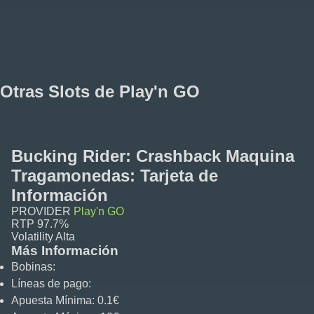
Otras Slots de Play'n GO
Bucking Rider: Crashback Maquina
Tragamonedas: Tarjeta de
Información
PROVIDER
Play'n GO
RTP
97.7%
Volatility
Alta
Más Información
Bobinas:
Líneas de pago:
Apuesta Mínima:
0.1€