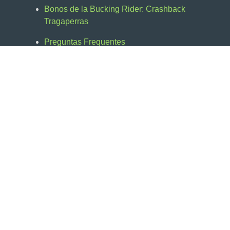
Bonos de la Bucking Rider: Crashback
Tragaperras
Preguntas Frequentes
Bucking Rider: Crashback
Tragamonedas: Informacion
General
Bucking Rider: Crashback
es un juego de casino en
línea desarrollado por
Play’n Go
con un enfoque
completamente fuera de lo común. El tema principal de