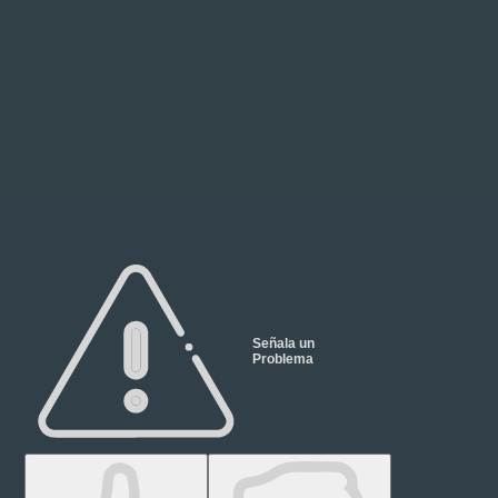
Señala un
Problema