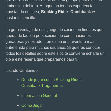
embestida del toro. Aunque no tengas experiencia
apostando en línea,
Bucking Rider: Crashback
es
bastante sencillo.
La gran ventaja de este juego de casino en línea es que
queda de lado la persecución de combinaciones
ganadoras y nos adentramos en una aventura más
entretenida para muchos usuarios. Si quieres conocer
todos los detalles sobre este slot, te conviene echarle un
ojo a este reseña que preparamos para ti.
Listado Contenido
Donde jugar con la Bucking Rider:
Crashback Tragaperras
Informacion General
Como Jugar