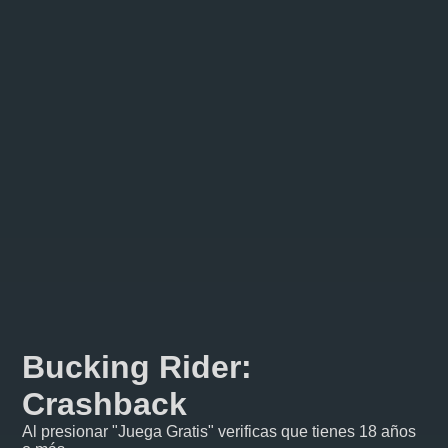
Bucking Rider:
Crashback
Al presionar "Juega Gratis" verificas que tienes 18 años