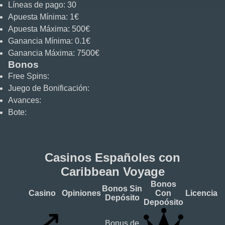
Líneas de pago:
30
Apuesta Mínima:
1€
Apuesta Máxima:
500€
Ganancia Mínima:
0.1€
Ganancia Máxima:
7500€
Bonos
Free Spins:
Juego de Bonificación:
Avances:
Bote:
Casinos Españoles con
Caribbean Voyage
Bonos
Bonos Sin
Casino
Opiniones
Con
Licencia
Depósito
Depoósito
Bonus de