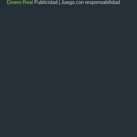
Dinero Real
Publicidad | Juega con responsabilidad