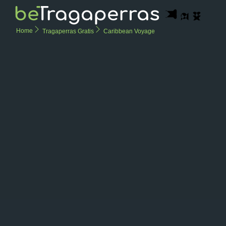
Home
Tragaperras Gratis
Caribbean Voyage