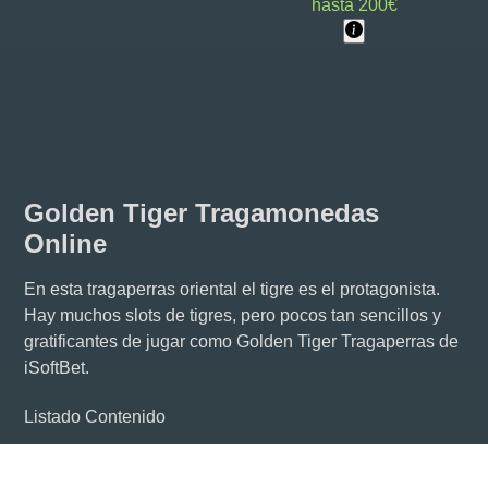
hasta
200€
Golden Tiger Tragamonedas
Online
En esta tragaperras oriental el tigre es el protagonista.
Hay muchos slots de tigres, pero pocos tan sencillos y
gratificantes de jugar como Golden Tiger Tragaperras de
iSoftBet.
Listado Contenido
Donde jugar con la Golden Tiger
Tragaperras