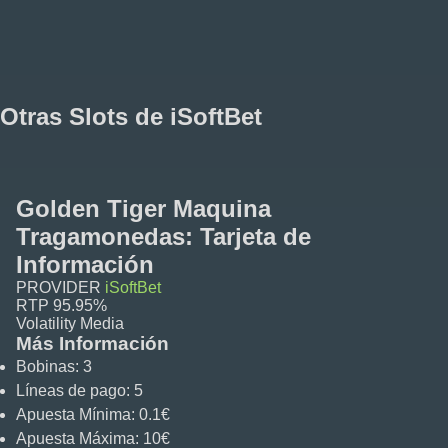
Otras Slots de iSoftBet
Golden Tiger Maquina
Tragamonedas: Tarjeta de
Información
PROVIDER
iSoftBet
RTP
95.95%
Volatility
Media
Más Información
Bobinas:
3
Líneas de pago:
5
Apuesta Mínima:
0.1€
Apuesta Máxima:
10€