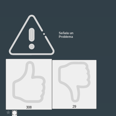
Señala un
Problema
29
308