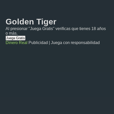
Golden Tiger
Al presionar "Juega Gratis" verificas que tienes 18 años
o más.
Juega Gratis
Dinero Real
Publicidad | Juega con responsabilidad