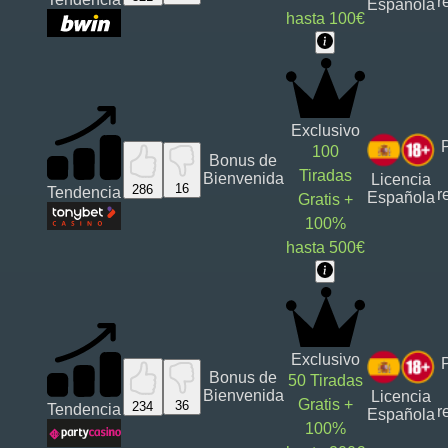
r
Española
hasta
100€
Exclusivo
100
Bonus de
Tiradas
Bienvenida
Licencia
16
286
Tendencia
r
Española
Gratis
+
100%
hasta
500€
Exclusivo
Bonus de
50
Tiradas
Bienvenida
Licencia
Gratis
+
36
234
Tendencia
r
Española
100%