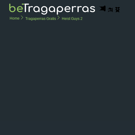
Home
Tragaperras Gratis
Heist Guys 2