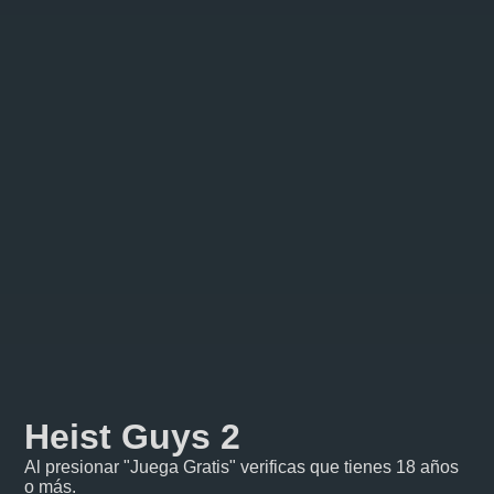
Heist Guys 2
Al presionar "Juega Gratis" verificas que tienes 18 años
o más.