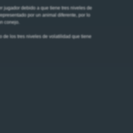
r jugador debido a que tiene tres niveles de
epresentado por un animal diferente, por lo
un conejo.
o de los tres niveles de volatilidad que tiene