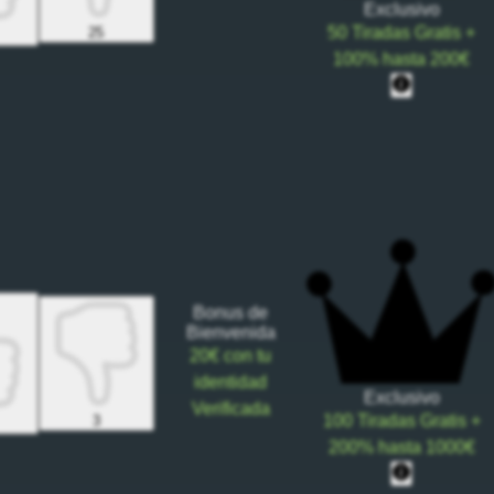
Exclusivo
50
Tiradas Gratis
+
25
100%
hasta
200€
Bonus de
Bienvenida
20€
con tu
identidad
Exclusivo
Verificada
100
Tiradas Gratis
+
3
200%
hasta
1000€