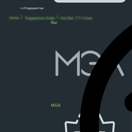
Home
Tragaperras Gratis
Hot Slot: 777 Crown
Bar
C
MGA
V