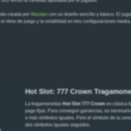
305 veces la cantidad apostada por el jugador.
ido creada por
Wazdan
con un diseño sencillo y básico. El jug
l ritmo de juego y la volatilidad en tres configuraciones media, 
Hot Slot: 777 Crown Tragamone
La tragamonedas
Hot Slot 777 Crown
es clásica t
pago fijas. Para conseguir ganancias, es necesari
o más símbolos iguales. Pero el símbolo de la cere
dos símbolos iguales seguidos.