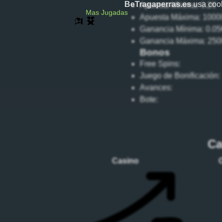
BeTragaperras.es
usa cook
Apuesta Mínima:
0.2€
Mas Jugadas
Apuesta Máxima:
1000
Ganancia Mínima:
0.05
Ganancia Máxima:
250
Bonos
Free Spins:
Juego de Bonificación:
Avances:
Bote:
Ca
Casino