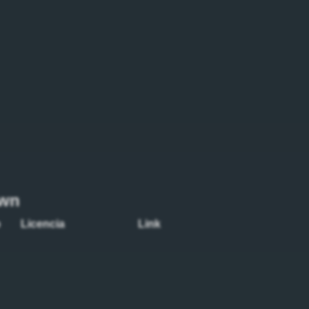
own
o
Licencia
Link