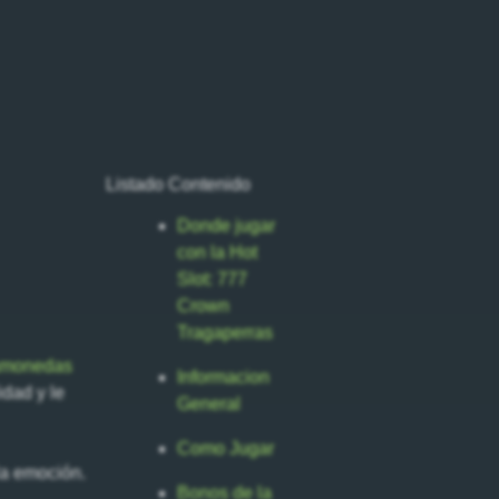
Listado Contenido
Donde jugar
con la Hot
Slot: 777
Crown
Tragaperras
amonedas
Informacion
idad y le
General
Como Jugar
la emoción.
Bonos de la