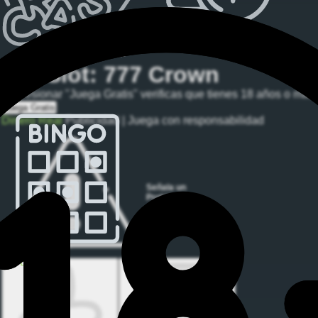
Casino Dinero Real
Hot Slot: 777 Crown
Al presionar "Juega Gratis" verificas que tienes 18 años o más.
rash
Juega Gratis
Dinero Real
Publicidad | Juega con responsabilidad
Señala un
Problema
ideo Bingo