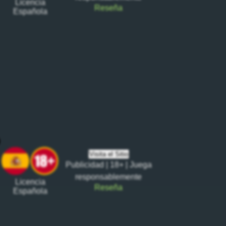
Licencia
Reseña
Española
Visita el Sitio
Publicidad | 18+ | Juega
responsablemente
Licencia
Reseña
Española