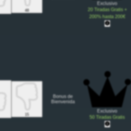
Exclusivo
20
Tiradas Gratis
+
48
200%
hasta
200€
Bonus de
Bienvenida
Exclusivo
15
50
Tiradas Gratis