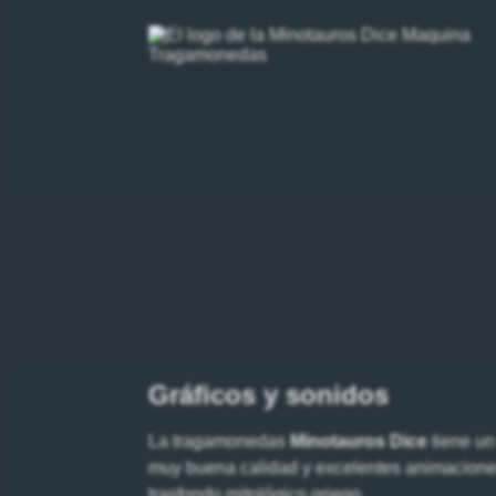
Gráficos y sonidos
La tragamonedas
Minotauros Dice
tiene un
muy buena calidad y excelentes animaciones.
trasfondo mitológico griego.