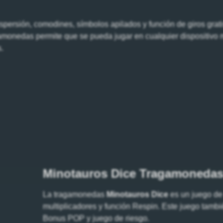
persión, comodines, símbolos apilados y función de giros grati
monedas permite que se pueda jugar en cualquier dispositivo 
.
Minotauros Dice Tragamonedas
La tragamonedas
Minotauros Dice
es un juego de
multiplicadores y función Respin. Este juego tamb
Bonus POP y juego de riesgo.