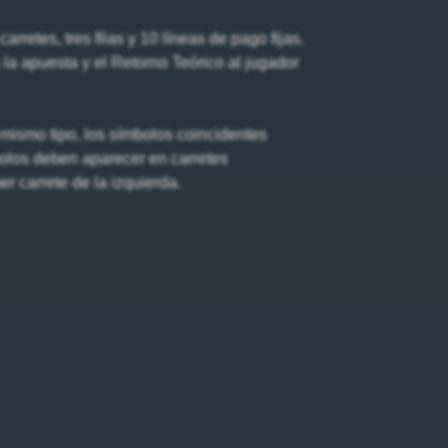
rretes, tres filas y 10 líneas de pago fijas.
a apuesta y el Retorno Teórico al jugador
mismo tipo, los símbolos coincidentes
olos deben aparecer en carretes
er carrete de la izquierda.