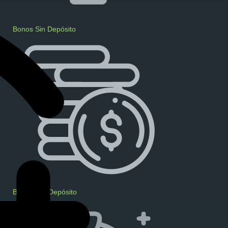
Bonos Sin Depósito
Bonos Por Depósito