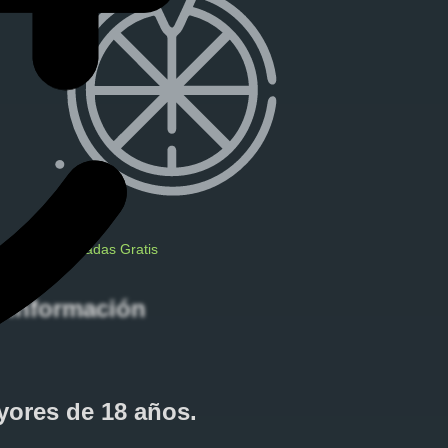
Bonos Tiradas Gratis
 Información
ores de 18 años
.