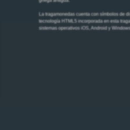
griega antigua.
La tragamonedas cuenta con símbolos de dis
tecnología HTML5 incorporada en esta traga
sistemas operativos iOS, Android y Windows