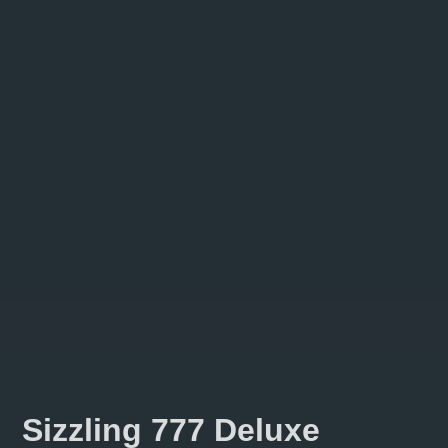
Sizzling 777 Deluxe