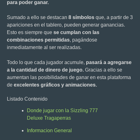
para poder ganar.
Sumado a ello se destacan
8 símbolos
que, a partir de 3
apariciones en el tablero, pueden generar ganancias.
Esto es siempre que
se cumplan con las
combinaciones permitidas
, pagándose
inmediatamente al ser realizadas.
Todo lo que cada jugador acumule,
pasará a agregarse
a la cantidad de dinero de juego.
Gracias a ello se
aumentan las posibilidades de ganar en esta plataforma
de
excelentes gráficos y animaciones.
Listado Contenido
Donde jugar con la Sizzling 777
Deluxe Tragaperras
Informacion General