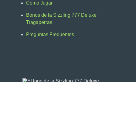
Como Jugar
Bonos de la Sizzling 777 Deluxe
Tragaperras
Preguntas Frequentes
Sizzling 777 Deluxe
Tragamonedas: Informacion
General
Este juego de tragaperras cuenta con un
RTP de