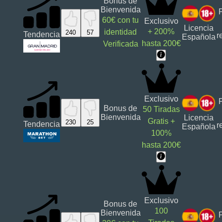
Bonus de
Bienvenida
60€
con tu
Exclusivo
Licencia
+
200%
identidad
57
240
Tendencia
r
Española
hasta
200€
Verificada
Exclusivo
Bonus de
50
Tiradas
Bienvenida
Licencia
Gratis
+
25
230
Tendencia
r
Española
100%
hasta
200€
Exclusivo
Bonus de
100
Bienvenida