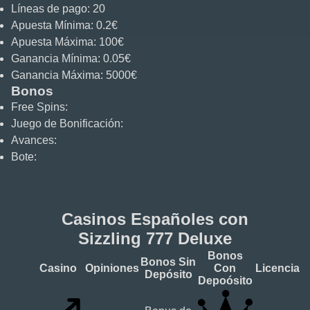
Líneas de pago:
20
Apuesta Mínima:
0.2€
Apuesta Máxima:
100€
Ganancia Mínima:
0.05€
Ganancia Máxima:
5000€
Bonos
Free Spins:
Juego de Bonificación:
Avances:
Bote:
Casinos Españoles con
Sizzling 777 Deluxe
Bonos
Bonos Sin
Casino
Opiniones
Con
Licencia
Depósito
Depoósito