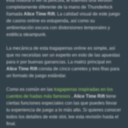
esta historia o ver la película, te traemos una versión
completamente diferente de la mano de Thunderkick
llamada
Alice Time Rift
. La calidad visual de este juego
de casino online es estupenda, así como su
ambientación oscura con distorsiones temporales y
estética steampunk.
La mecánica de esta tragaperras online es simple, así
que no necesitas ser un experto en esto de las apuestas
para ir por buenas ganancias. La matriz principal en
Alice Time Rift
consta de cinco carretes y tres filas para
un formato de juego estándar.
Como es común en las
tragaperras inspiradas en los
cuentos de hadas más famosos
,
Alice Time Rift
tiene
ciertas funciones especiales con las que puedes llevar
tu experiencia de juego a lo más alto. Si quieres conocer
todos los detalles de este slot, lee esta revisión hasta el
final.