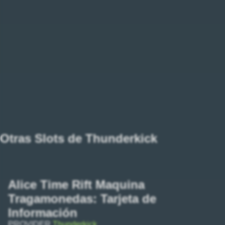
Otras Slots de Thunderkick
Alice Time Rift Maquina
Tragamonedas: Tarjeta de
Información
PROVIDER
Thunderkick