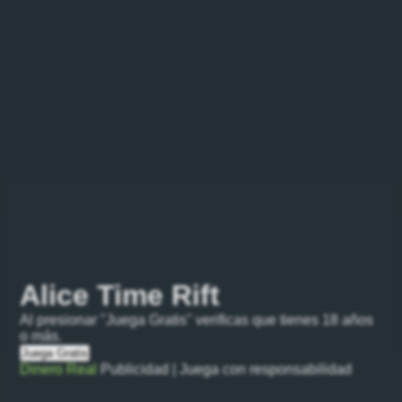
Alice Time Rift
Al presionar "Juega Gratis" verificas que tienes 18 años
o más.
Juega Gratis
Dinero Real
Publicidad | Juega con responsabilidad