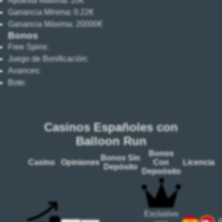
Apuesta Máxima:
20€
Ganancia Mínima:
0.22€
Ganancia Máxima:
20000€
Bonos
Free Spins:
Juego de Bonificación:
Avances:
Bote:
Casinos Españoles con
Balloon Run
Bonos
Bonos Sin
Casino
Opiniones
Con
Licencia
Depósito
Depoósito
Exclusivo