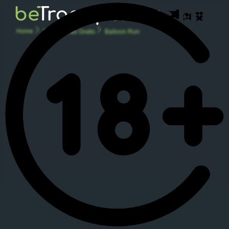
Home
Tragaperras Gratis
Balloon Run