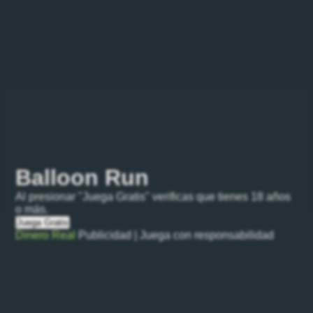
Balloon Run
Al presionar "Juega Gratis" verificas que tienes 18 años
o más.
Juega Gratis
Dinero Real
Publicidad | Juega con responsabilidad