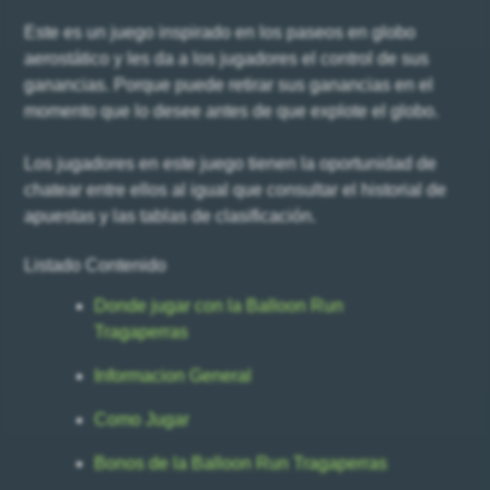
Este es un juego inspirado en los paseos en globo
aerostático y les da a los jugadores el control de sus
ganancias. Porque puede retirar sus ganancias en el
momento que lo desee antes de que explote el globo.
Los jugadores en este juego tienen la oportunidad de
chatear entre ellos al igual que consultar el historial de
apuestas y las tablas de clasificación.
Listado Contenido
Donde jugar con la Balloon Run
Tragaperras
Informacion General
Como Jugar
Bonos de la Balloon Run Tragaperras