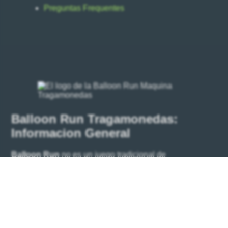
Preguntas Frequentes
Balloon Run Tragamonedas:
Informacion General
Balloon Run
no es un juego tradicional de
tragamonedas porque no tiene carretes ni líneas de
pago como suelen tenerlo los juegos de tragamonedas.
Este es un juego desarrollado sobre un sistema que usa
el algoritmo provably fair.
El juego tiene un valor creciente, columnas oscuras y