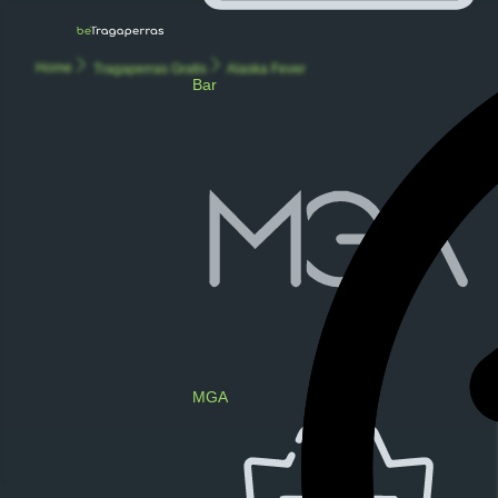
Home
Tragaperras Gratis
Alaska Fever
Bar
C
MGA
V