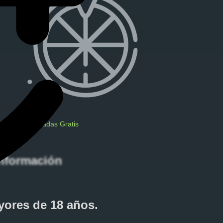
Bonos Tiradas Gratis
Información
ores de 18 años
.