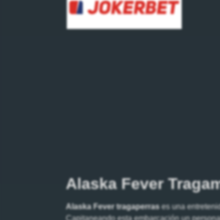
Alaska Fever Traga
Alaska Fever tragaperras
es una entreteni
Capitaneando esta embarcación un personaje