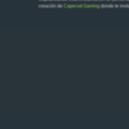
creación de
Capecod Gaming
donde te invit