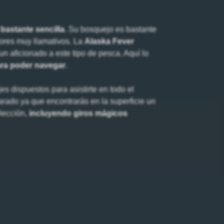
 bastante sencilla
. Su bosquejo es bastante
lores muy llamativos. La
Alaska Fever
un aficionado a este tipo de pesca. Aquí lo
ara poder navegar
.
s dispuestos para asistirte en todo el
arado ya que encontrarás en la superficie un
elección,
incluyendo giros mágicos