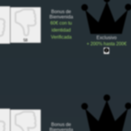
Bonus de
Bienvenida
60€
con tu
identidad
Verificada
Exclusivo
58
+
200%
hasta
200€
Bonus de
Bienvenida