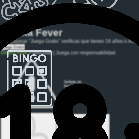
Casino Dinero Real
Alaska Fever
Al presionar "Juega Gratis" verificas que tienes 18 años o más.
rash
Juega Gratis
Dinero Real
Publicidad | Juega con responsabilidad
Señala un
Problema
ideo Bingo